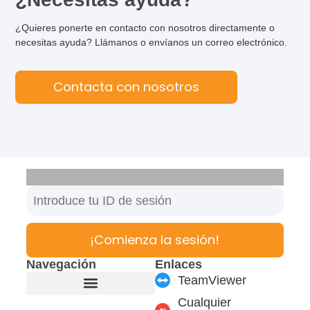
¿Quieres ponerte en contacto con nosotros directamente o
necesitas ayuda? Llámanos o envíanos un correo electrónico.
Contacta con nosotros
¡Comienza la sesión!
Navegación
Enlaces
TeamViewer
Cualquier
Fabricante de muebles
Productos y módulos
Soporte y Servicio
Carrera profesional
Formulario de contacto