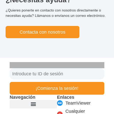
¿Quieres ponerte en contacto con nosotros directamente o
necesitas ayuda? Llámanos o envíanos un correo electrónico.
Contacta con nosotros
¡Comienza la sesión!
Navegación
Enlaces
TeamViewer
Cualquier
Fabricante de muebles
Productos y módulos
Soporte y Servicio
Carrera profesional
Formulario de contacto