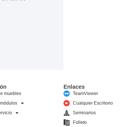
ión
Enlaces
de muebles
TeamViewer
 módulos
Cualquier Escritorio
rvicio
Seminarios
Folleto