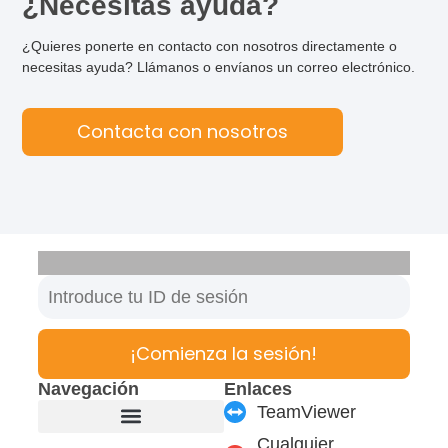
¿Necesitas ayuda?
¿Quieres ponerte en contacto con nosotros directamente o
necesitas ayuda? Llámanos o envíanos un correo electrónico.
Contacta con nosotros
¡Comienza la sesión!
Navegación
Enlaces
TeamViewer
Cualquier
Fabricante de muebles
Productos y módulos
Soporte y Servicio
Carrera profesional
Formulario de contacto