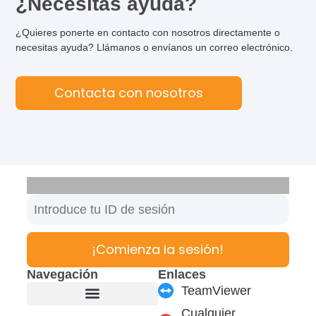
¿Necesitas ayuda?
¿Quieres ponerte en contacto con nosotros directamente o
necesitas ayuda? Llámanos o envíanos un correo electrónico.
Contacta con nosotros
¡Comienza la sesión!
Navegación
Enlaces
TeamViewer
Cualquier
Fabricante de muebles
Productos y módulos
Soporte y Servicio
Carrera profesional
Formulario de contacto