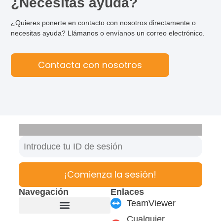
¿Necesitas ayuda?
¿Quieres ponerte en contacto con nosotros directamente o
necesitas ayuda? Llámanos o envíanos un correo electrónico.
Contacta con nosotros
¡Comienza la sesión!
Navegación
Enlaces
TeamViewer
Cualquier
Fabricante de muebles
Productos y módulos
Soporte y Servicio
Carrera profesional
Formulario de contacto