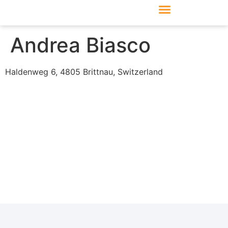
Produkte & Module
Support & Service
Andrea Biasco
Haldenweg 6, 4805 Brittnau, Switzerland