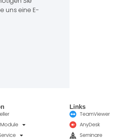
ötigen Sie
ie uns eine E-
on
Links
ller
TeamViewer
 Module
AnyDesk
Service
Seminare