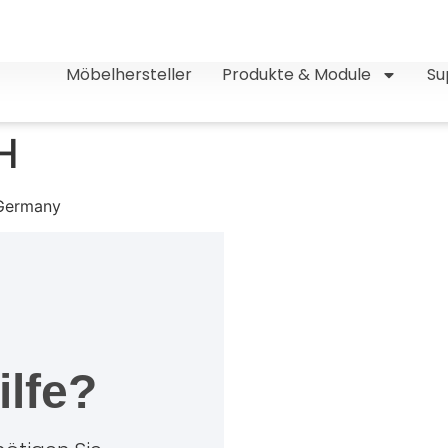
Möbelhersteller
Produkte & Module
Su
H
 Germany
ilfe?