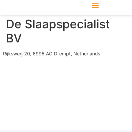
Produkte & Module
Support & Service
De Slaapspecialist
BV
Rijksweg 20, 6996 AC Drempt, Netherlands