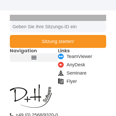
Sitzung starten!
Navigation
Links
TeamViewer
AnyDesk
Produkte & Module
Support & Service
Seminare
Flyer
+49 (0) 2568/9320-0