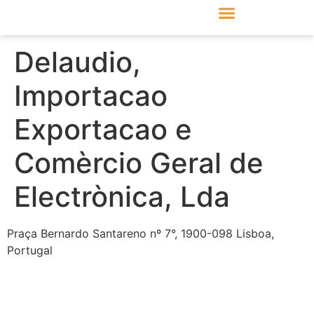
Produkte & Module
Support & Service
Delaudio,
Importacao
Exportacao e
Comèrcio Geral de
Electrònica, Lda
Praça Bernardo Santareno nº 7°, 1900-098 Lisboa,
Portugal