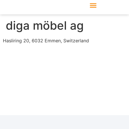
Produkte & Module
Support & Service
diga möbel ag
Hasliring 20, 6032 Emmen, Switzerland