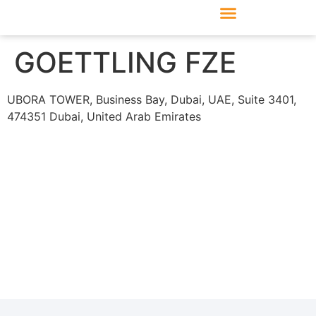
Produkte & Module
Support & Service
GOETTLING FZE
UBORA TOWER, Business Bay, Dubai, UAE, Suite 3401,
474351 Dubai, United Arab Emirates