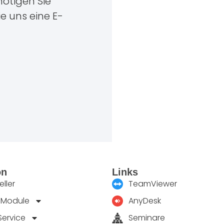
ötigen Sie
ie uns eine E-
on
Links
ller
TeamViewer
 Module
AnyDesk
Service
Seminare