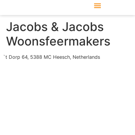
Produkte & Module
Support & Service
Jacobs & Jacobs
Woonsfeermakers
`t Dorp 64, 5388 MC Heesch, Netherlands