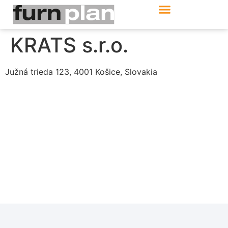
Produkte & Module
Support & Service
KRATS s.r.o.
Južná trieda 123, 4001 Košice, Slovakia