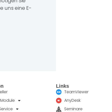
ötigen Sie
ie uns eine E-
on
Links
ller
TeamViewer
 Module
AnyDesk
Service
Seminare