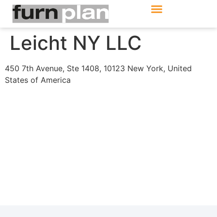
Produkte & Module
Support & Service
Leicht NY LLC
450 7th Avenue, Ste 1408, 10123 New York, United
States of America