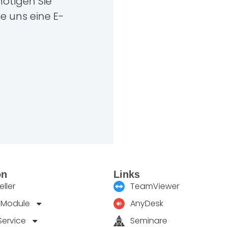
ötigen Sie
ie uns eine E-
on
Links
ller
TeamViewer
 Module
AnyDesk
Service
Seminare