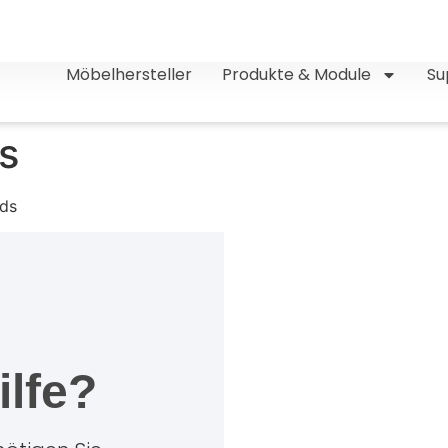
Möbelhersteller
Produkte & Module
Su
s
nds
ilfe?