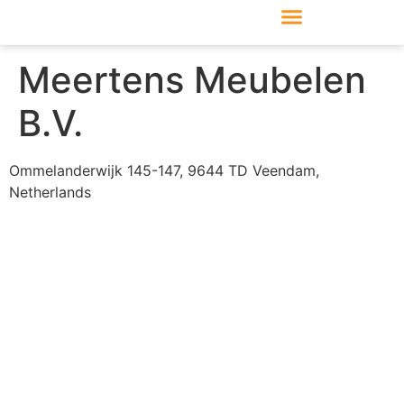
Produkte & Module
Support & Service
Meertens Meubelen
B.V.
Ommelanderwijk 145-147, 9644 TD Veendam,
Netherlands