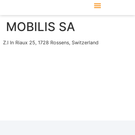
Produkte & Module
Support & Service
MOBILIS SA
Z.I In Riaux 25, 1728 Rossens, Switzerland