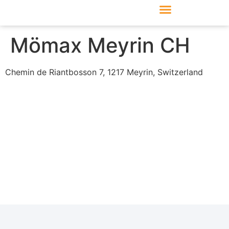
Produkte & Module
Support & Service
Mömax Meyrin CH
Chemin de Riantbosson 7, 1217 Meyrin, Switzerland