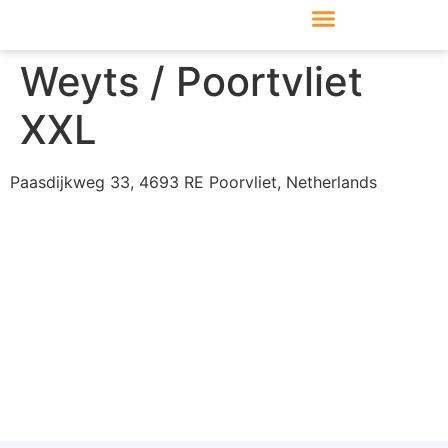
Produkte & Module
Support & Service
Weyts / Poortvliet
XXL
Paasdijkweg 33, 4693 RE Poorvliet, Netherlands