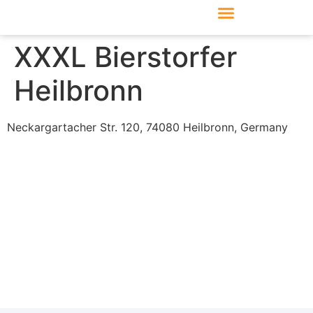
Produkte & Module
Support & Service
XXXL Bierstorfer
Heilbronn
Neckargartacher Str. 120, 74080 Heilbronn, Germany