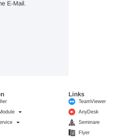
ne E-Mail.
on
Links
ler
TeamViewer
Module
AnyDesk
ervice
Seminare
Flyer