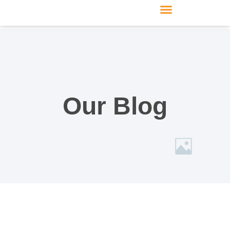
Produkte & Module
Support & Service
Our Blog