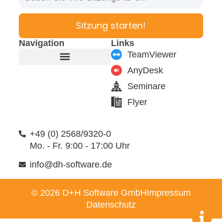
Sitzung starten!
Navigation
Links
TeamViewer
AnyDesk
Produkte & Module
Support & Service
Seminare
Flyer
+49 (0) 2568/9320-0
Mo. - Fr. 9:00 - 17:00 Uhr
info@dh-software.de
© 2026 D+H Software GmbH
Impressum
Datenschutz