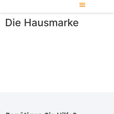
Produkte & Module
Support & Service
Die Hausmarke