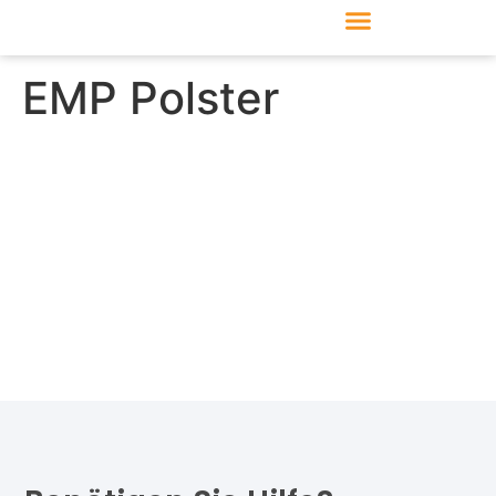
Produkte & Module
Support & Service
EMP Polster