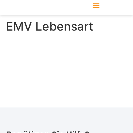
Produkte & Module
Support & Service
EMV Lebensart