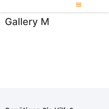
Produkte & Module
Support & Service
Gallery M