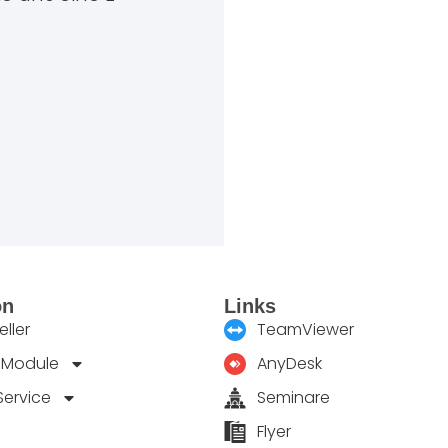
on
Links
ller
TeamViewer
 Module
AnyDesk
Service
Seminare
Flyer