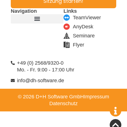
Sitzung starten!
Navigation
Links
TeamViewer
AnyDesk
Produkte & Module
Support & Service
Seminare
Flyer
+49 (0) 2568/9320-0
Mo. - Fr. 9:00 - 17:00 Uhr
info@dh-software.de
© 2026 D+H Software GmbH
Impressum
Datenschutz