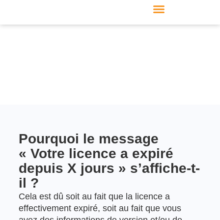
Fabricant de meubles
Produits & modules
Support & Service
Formulaire de contact
Pourquoi le message
« Votre licence a expiré
depuis X jours » s’affiche-t-
il ?
Cela est dû soit au fait que la licence a
effectivement expiré, soit au fait que vous
avez des informations de version et/ou de