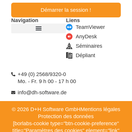
Démarrer la session !
Navigation
Liens
TeamViewer
AnyDesk
Fabricant de meubles
Produits & modules
Support & Service
Formulaire de contact
Séminaires
Dépliant
+49 (0) 2568/9320-0
Mo. - Fr. 9 h 00 - 17 h 00
info@dh-software.de
© 2026 D+H Software GmbH
Mentions légales
Protection des données
[borlabs-cookie type="btn-cookie-preference"
title="Paramètres des cookies" element="link"