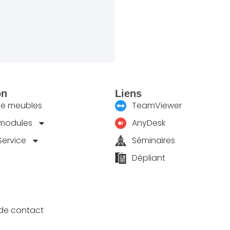
on
Liens
de meubles
TeamViewer
 modules
AnyDesk
Service
Séminaires
Dépliant
 de contact