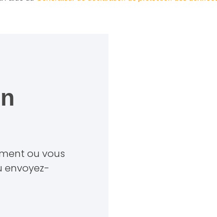
in
ement ou vous
u envoyez-