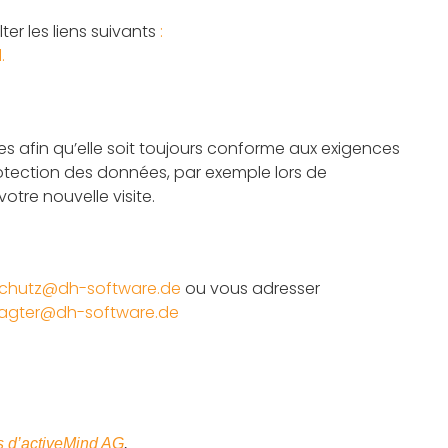
er les liens suivants
:
.
 afin qu’elle soit toujours conforme aux exigences
rotection des données, par exemple lors de
otre nouvelle visite.
chutz@dh-software.de
ou vous adresser
agter@dh-software.de
s d’activeMind AG
.