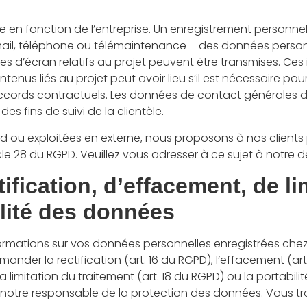
e en fonction de l’entreprise. Un enregistrement personnel n
il, téléphone ou télémaintenance – des données personnel
es d’écran relatifs au projet peuvent être transmises. Ces
enus liés au projet peut avoir lieu s’il est nécessaire po
accords contractuels. Les données de contact générales de
s fins de suivi de la clientèle.
oud ou exploitées en externe, nous proposons à nos clients 
 28 du RGPD. Veuillez vous adresser à ce sujet à notre d
ification, d’effacement, de li
ilité des données
rmations sur vos données personnelles enregistrées chez n
ander la rectification (art. 16 du RGPD), l’effacement (ar
la limitation du traitement (art. 18 du RGPD) ou la portab
r à notre responsable de la protection des données. Vous 