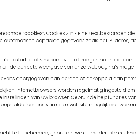
enaamde “cookies”. Cookies zijn kleine tekstbestanden di
e automatisch bepaalde gegevens zoals het IP-adres, de 
s te starten of virussen over te brengen naar een compu
en en de correcte weergave van onze webpagina’s mogeli
gevens doorgegeven aan derden of gekoppeld aan perso
bekijken. Internetbrowsers worden regelmatig ingesteld om
 instellingen van uw browser. Gebruik de helpfuncties va
t bepaalde functies van onze website mogelijk niet werken
racht te beschermen, gebruiken we de modernste codering