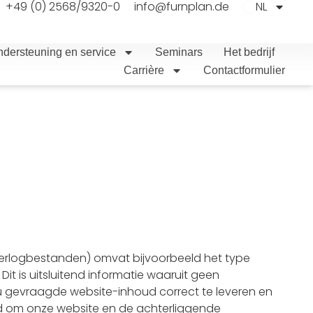
+49 (0) 2568/9320-0
info@furnplan.de
NL
dersteuning en service
Seminars
Het bedrijf
Carrière
Contactformulier
verlogbestanden) omvat bijvoorbeeld het type
t is uitsluitend informatie waaruit geen
 u gevraagde website-inhoud correct te leveren en
eerd om onze website en de achterliggende