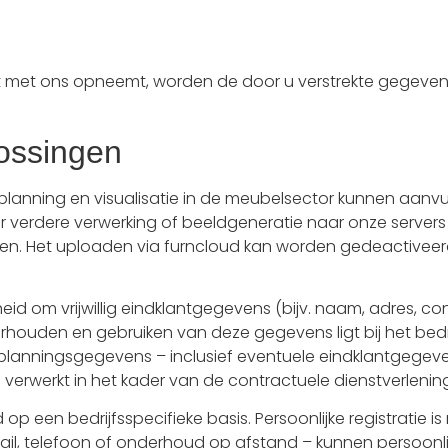
tact met ons opneemt, worden de door u verstrekte gegev
ossingen
 planning en visualisatie in de meubelsector kunnen aa
r verdere verwerking of beeldgeneratie naar onze serve
n. Het uploaden via furncloud kan worden gedeactiveerd.
id om vrijwillig eindklantgegevens (bijv. naam, adres, c
houden en gebruiken van deze gegevens ligt bij het bedrij
planningsgegevens – inclusief eventuele eindklantgegev
erwerkt in het kader van de contractuele dienstverlening
 een bedrijfsspecifieke basis. Persoonlijke registratie is
l, telefoon of onderhoud op afstand – kunnen persoonlij