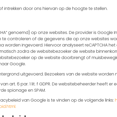
 intrekken door ons hiervan op de hoogte te stellen.
HA” genoemd) op onze websites. De provider is Google In
m te controleren of de gegevens die op onze websites wor
 worden ingevoerd. Hiervoor analyseert reCAPTCHA het 
omatisch zodra de websitebezoeker de website binnenko
 de websitebezoeker op de website doorbrengt of muisbeweg
naar Google.
ergrond uitgevoerd. Bezoekers van de website worden ni
 art. 6 par. 1 lit. f GDPR. De websitebeheerder heeft er ee
de spionage en SPAM.
acybeleid van Google is te vinden op de volgende links:
id.html.