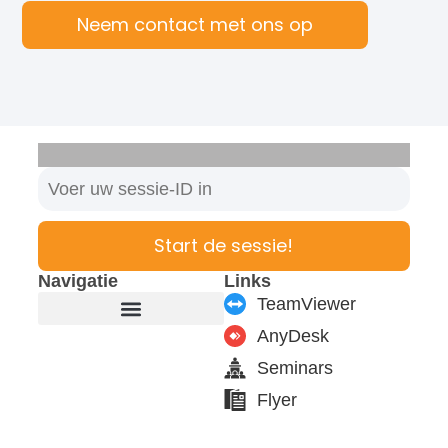
Neem contact met ons op
Start de sessie!
Navigatie
Links
TeamViewer
AnyDesk
Producten en modules
Ondersteuning en service
Seminars
Flyer