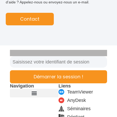
d'aide ? Appelez-nous ou envoyez-nous un e-mail.
Contact
Démarrer la session !
Navigation
Liens
TeamViewer
AnyDesk
Fabricant de meubles
Produits & modules
Support & Service
Formulaire de contact
Séminaires