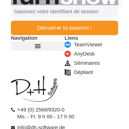
Démarrer la session !
Navigation
Liens
TeamViewer
AnyDesk
Fabricant de meubles
Produits & modules
Support & Service
Formulaire de contact
Séminaires
Dépliant
+49 (0) 2568/9320-0
Mo. - Fr. 9 h 00 - 17 h 00
info@dh-software.de