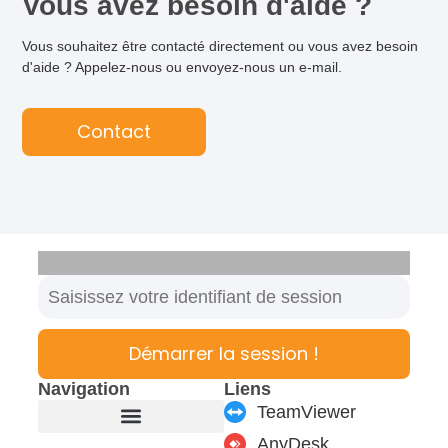
Vous avez besoin d'aide ?
Vous souhaitez être contacté directement ou vous avez besoin
d'aide ? Appelez-nous ou envoyez-nous un e-mail.
Contact
Démarrer la session !
Navigation
Liens
TeamViewer
AnyDesk
Fabricant de meubles
Produits & modules
Support & Service
Formulaire de contact