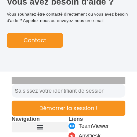
Vous avez besoin d'aide ?
Vous souhaitez être contacté directement ou vous avez besoin
d'aide ? Appelez-nous ou envoyez-nous un e-mail.
Contact
Démarrer la session !
Navigation
Liens
TeamViewer
AnyDesk
Fabricant de meubles
Produits & modules
Support & Service
Formulaire de contact