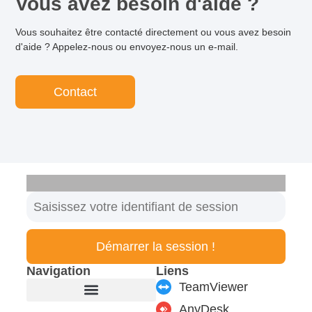
Vous avez besoin d'aide ?
Vous souhaitez être contacté directement ou vous avez besoin
d'aide ? Appelez-nous ou envoyez-nous un e-mail.
Contact
Démarrer la session !
Navigation
Liens
TeamViewer
AnyDesk
Fabricant de meubles
Produits & modules
Support & Service
Formulaire de contact