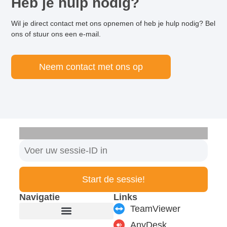
Heb je hulp nodig?
Wil je direct contact met ons opnemen of heb je hulp nodig? Bel
ons of stuur ons een e-mail.
Neem contact met ons op
Start de sessie!
Navigatie
Links
TeamViewer
AnyDesk
Producten en modules
Ondersteuning en service