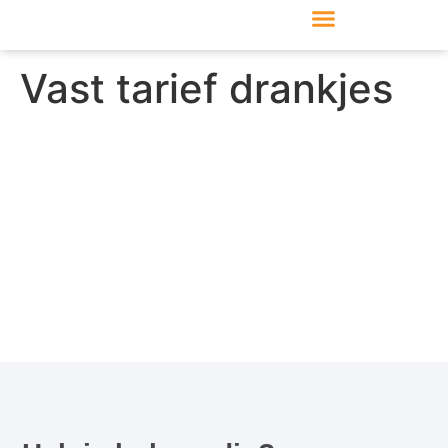
Producten en modules
Ondersteuning en service
Vast tarief drankjes