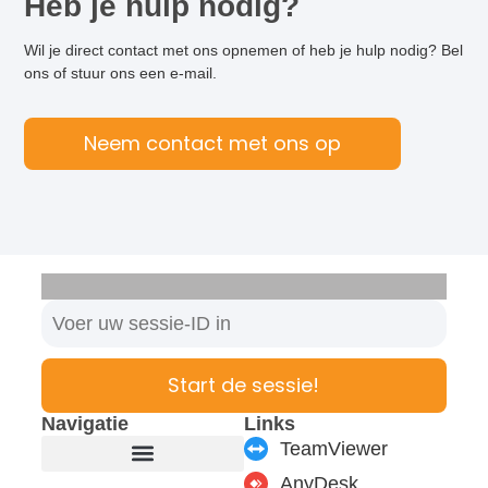
Heb je hulp nodig?
Wil je direct contact met ons opnemen of heb je hulp nodig? Bel
ons of stuur ons een e-mail.
Neem contact met ons op
Start de sessie!
Navigatie
Links
TeamViewer
AnyDesk
Producten en modules
Ondersteuning en service