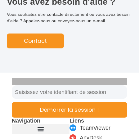
Vous avez besoin d'aide ?
Vous souhaitez être contacté directement ou vous avez besoin
d'aide ? Appelez-nous ou envoyez-nous un e-mail.
Contact
Démarrer la session !
Navigation
Liens
TeamViewer
AnyDesk
Fabricant de meubles
Produits & modules
Support & Service
Formulaire de contact