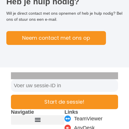
Heb je hulp nodig?
Wil je direct contact met ons opnemen of heb je hulp nodig? Bel
ons of stuur ons een e-mail.
Neem contact met ons op
Start de sessie!
Navigatie
Links
TeamViewer
AnyDesk
Producten en modules
Ondersteuning en service