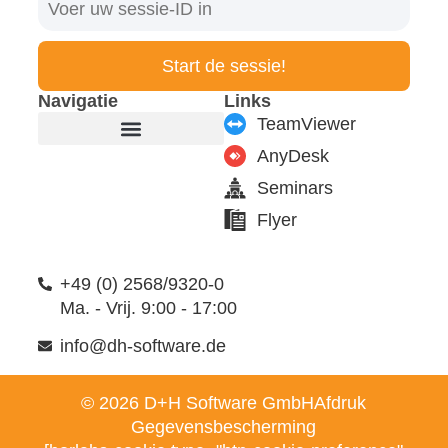
Start de sessie!
Navigatie
Links
TeamViewer
AnyDesk
Producten en modules
Ondersteuning en service
Seminars
Flyer
+49 (0) 2568/9320-0
Ma. - Vrij. 9:00 - 17:00
info@dh-software.de
© 2026 D+H Software GmbH
Afdruk
Gegevensbescherming